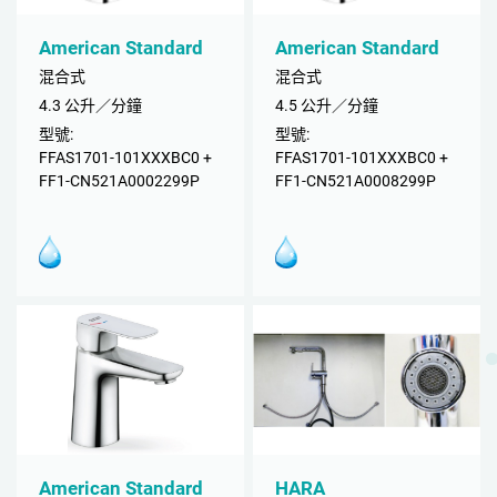
American Standard
American Standard
混合式
混合式
4.3 公升／分鐘
4.5 公升／分鐘
型號:
型號:
FFAS1701-101XXXBC0 +
FFAS1701-101XXXBC0 +
FF1-CN521A0002299P
FF1-CN521A0008299P
American Standard
HARA