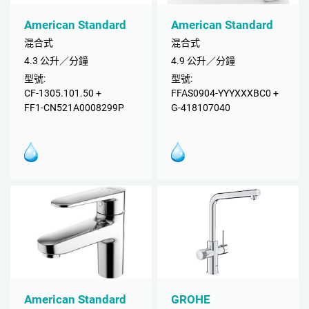
American Standard
American Standard
混合式
混合式
4.3 公升／分鐘
4.9 公升／分鐘
型號:
型號:
CF-1305.101.50 +
FFAS0904-YYYXXXBC0 +
FF1-CN521A0008299P
G-418107040
American Standard
GROHE